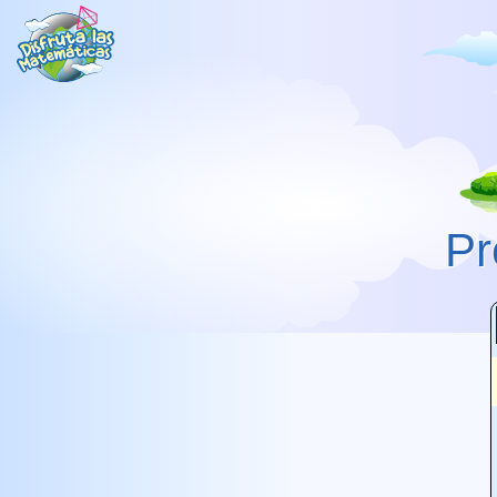
Pr
Add Tens
Subtract 1/10ths
Add 100s
Multiply
Add 1/10ths
Multiply Tens
Subtract 10s
Multiply 1/10ths
Subtract 100s