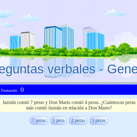
eguntas verbales - Gene
0
Puntuación:
Jazmín comió 7 peras y Don Mario comió 4 peras. ¿Cuántos/as peras
más comió Jazmín en relación a Don Mario?
7 peras
1 pera
2 peras
3 peras