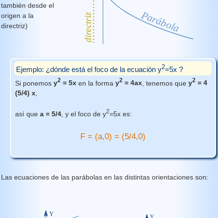
también desde el
origen a la
directriz)
2
Ejemplo: ¿dónde está el foco de la ecuación y
=5x ?
2
2
2
Si ponemos
y
= 5x
en la forma
y
= 4ax
, tenemos que
y
= 4
(5/4) x
,
2
así que
a = 5/4
, y el foco de y
=5x es:
F = (a,0) = (5/4,0)
Las ecuaciones de las parábolas en las distintas orientaciones son: