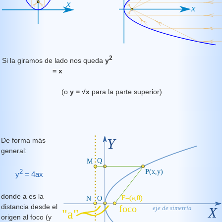
2
Si la giramos de lado nos queda
y
= x
(o
y = √x
para la parte superior)
De forma más
general:
2
y
= 4ax
donde
a
es la
distancia desde el
origen al foco (y