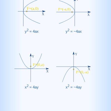
2
2
y
= 4ax
y
= −4ax
2
2
x
= 4ay
x
= −4ay