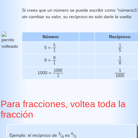
Si crees que un número se puede escribir como "número/1
sin cambiar su valor, su recíproco es solo darle la vuelta:
Número
Recíproco
5
1
5 =
1
5
8
1
8 =
1
8
1000
1
1000 =
1
1000
Para fracciones, voltea toda la
fracción
3
4
Ejemplo: el recíproco de
/
es
/
4
3