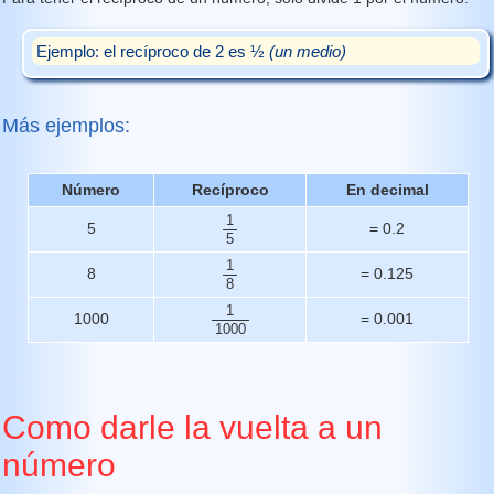
Ejemplo: el recíproco de 2 es ½
(un medio)
Más ejemplos:
Número
Recíproco
En decimal
1
5
= 0.2
5
1
8
= 0.125
8
1
1000
= 0.001
1000
Como darle la vuelta a un
número